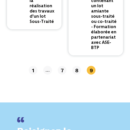
la
contenant
réalisation
un lot
des travaux
amiante
d'un lot
sous-traité
Sous-Traité
ou co-traité
- Formation
élaborée en
partenariat
avec ASE-
BTP
1
7
8
9
…