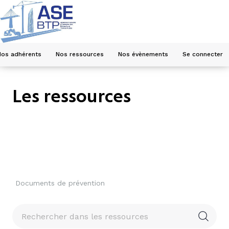
Nos adhérents
Nos ressources
Nos évènements
Se connecter
Les ressources
Documents de prévention