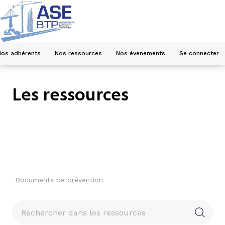
Nos adhérents
Nos ressources
Nos évènements
Se connecter
Les ressources
Documents de prévention