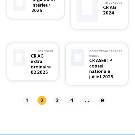
11/09/2025
intérieur
CR AG
2025
2024
11/09/2025
COMPTE
09/09/2025
CR AG
RENDU
CR ASEBTP
extra
conseil
ordinaire
nationale
02 2025
juillet 2025
1
2
3
4
9
…